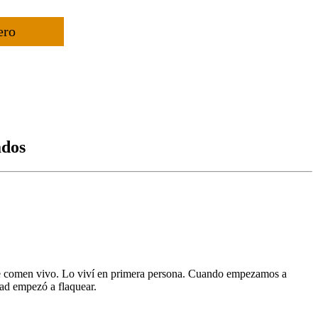
ero
ados
n, te comen vivo. Lo viví en primera persona. Cuando empezamos a
idad empezó a flaquear.