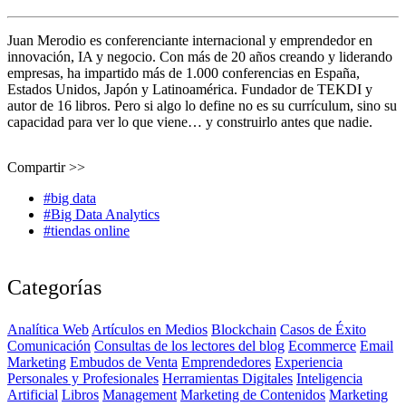
Juan Merodio es conferenciante internacional y emprendedor en
innovación, IA y negocio. Con más de 20 años creando y liderando
empresas, ha impartido más de 1.000 conferencias en España,
Estados Unidos, Japón y Latinoamérica. Fundador de TEKDI y
autor de 16 libros. Pero si algo lo define no es su currículum, sino su
capacidad para ver lo que viene… y construirlo antes que nadie.
Compartir >>
#big data
#Big Data Analytics
#tiendas online
Categorías
Analítica Web
Artículos en Medios
Blockchain
Casos de Éxito
Comunicación
Consultas de los lectores del blog
Ecommerce
Email
Marketing
Embudos de Venta
Emprendedores
Experiencia
Personales y Profesionales
Herramientas Digitales
Inteligencia
Artificial
Libros
Management
Marketing de Contenidos
Marketing