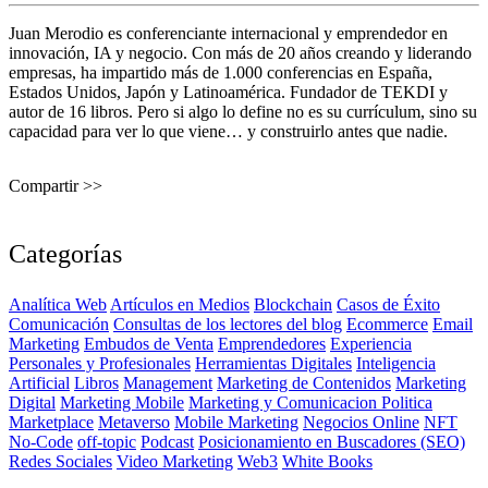
Juan Merodio es conferenciante internacional y emprendedor en
innovación, IA y negocio. Con más de 20 años creando y liderando
empresas, ha impartido más de 1.000 conferencias en España,
Estados Unidos, Japón y Latinoamérica. Fundador de TEKDI y
autor de 16 libros. Pero si algo lo define no es su currículum, sino su
capacidad para ver lo que viene… y construirlo antes que nadie.
Compartir >>
Categorías
Analítica Web
Artículos en Medios
Blockchain
Casos de Éxito
Comunicación
Consultas de los lectores del blog
Ecommerce
Email
Marketing
Embudos de Venta
Emprendedores
Experiencia
Personales y Profesionales
Herramientas Digitales
Inteligencia
Artificial
Libros
Management
Marketing de Contenidos
Marketing
Digital
Marketing Mobile
Marketing y Comunicacion Politica
Marketplace
Metaverso
Mobile Marketing
Negocios Online
NFT
No-Code
off-topic
Podcast
Posicionamiento en Buscadores (SEO)
Redes Sociales
Video Marketing
Web3
White Books