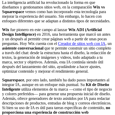
La inteligencia artificial ha revolucionado la forma en que
diseñamos y gestionamos sitios web, en la comparación
Wix vs
Squarespace
vemos como han incorporado esta tecnología para
mejorar la experiencia del usuario. Sin embargo, lo hacen con
enfoques diferentes que se adaptan a distintos tipos de necesidades.
Wix
fue pionero en este campo al lanzar
Wix ADI (Artificial
Design Intelligence)
en 2016, una herramienta que marcó un antes
y un después al permitir crear páginas web a partir de unas pocas
preguntas. Hoy Wix cuenta con el
Creador de sitios web con IA
, un
asistente conversacional
que te permite construir un sitio completo
a través del chat: desde la estructura hasta el diseño, la redacción de
textos, la generación de imágenes y videos, todo adaptado a tu
marca, sector y objetivos. Además, esta IA continúa siendo útil
después del lanzamiento del sitio, ayudándote a hacer ajustes,
optimizar contenido y mejorar el rendimiento general.
Squarespace
, por otro lado, también ha dado pasos importantes al
integrar IA, aunque en un enfoque más puntual. Su
Kit de Diseño
Inteligente
utiliza elementos de tu marca —como el tipo de negocio
y colores preferidos— para generar una propuesta inicial de diseño.
Además, ofrece generadores de texto asistidos por IA para redactar
descripciones de productos, entradas de blog y correos electrónicos.
Si bien su uso de IA es útil para tareas específicas de contenido,
no
proporciona una experiencia de construcción web