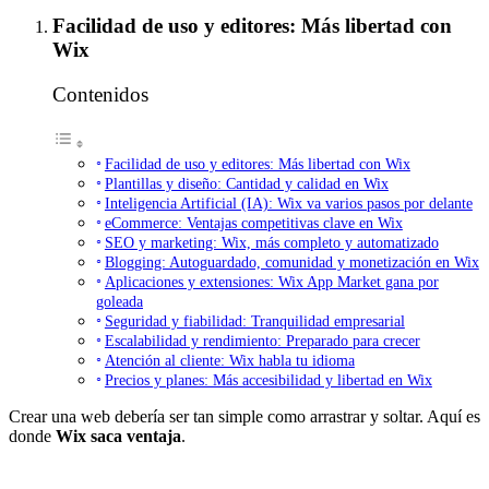
Facilidad de uso y editores: Más libertad con
Wix
Contenidos
Facilidad de uso y editores: Más libertad con Wix
Plantillas y diseño: Cantidad y calidad en Wix
Inteligencia Artificial (IA): Wix va varios pasos por delante
eCommerce: Ventajas competitivas clave en Wix
SEO y marketing: Wix, más completo y automatizado
Blogging: Autoguardado, comunidad y monetización en Wix
Aplicaciones y extensiones: Wix App Market gana por
goleada
Seguridad y fiabilidad: Tranquilidad empresarial
Escalabilidad y rendimiento: Preparado para crecer
Atención al cliente: Wix habla tu idioma
Precios y planes: Más accesibilidad y libertad en Wix
Crear una web debería ser tan simple como arrastrar y soltar. Aquí es
donde
Wix saca ventaja
.