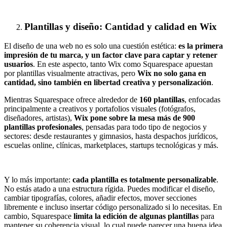
Plantillas y diseño: Cantidad y calidad en Wix
El diseño de una web no es solo una cuestión estética:
es la primera
impresión de tu marca, y un factor clave para captar y retener
usuarios
. En este aspecto, tanto Wix como Squarespace apuestan
por plantillas visualmente atractivas, pero
Wix no solo gana en
cantidad, sino también en libertad creativa y personalización
.
Mientras Squarespace ofrece alrededor de
160 plantillas
, enfocadas
principalmente a creativos y portafolios visuales (fotógrafos,
diseñadores, artistas),
Wix pone sobre la mesa más de 900
plantillas profesionales
, pensadas para todo tipo de negocios y
sectores: desde restaurantes y gimnasios, hasta despachos jurídicos,
escuelas online, clínicas, marketplaces, startups tecnológicas y más.
Y lo más importante:
cada plantilla es totalmente personalizable
.
No estás atado a una estructura rígida. Puedes modificar el diseño,
cambiar tipografías, colores, añadir efectos, mover secciones
libremente e incluso insertar código personalizado si lo necesitas. En
cambio, Squarespace
limita la edición de algunas plantillas
para
mantener su coherencia visual, lo cual puede parecer una buena idea