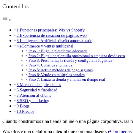
Contenidos
1.Funciones principales: Wix vs Shopify
2.Experiencia de creación de páginas web
3.Inteligencia Artificial: diseño automatizado
4.eCommerce y ventas multicanal
Paso 1: Elige la plataforma adecuada
Paso 2: Elige una plantilla profesional o empieza desde cero
Paso 3: Personaliza la tienda y configura la logística
Paso 4: Construye tu marca
Paso 5: Activa métodos de pago seguros
Paso 6: Vende en múltiples canales
Paso 7: Lanza tu tienda y analiza en tiempo real
5.Mercado de aplicaciones
6.Seguridad y fiabilidad
7.Atención al cliente
8.SEO y marketing
9.Blogs
10.Precios
Cuando construimos una tienda online o una página corporativa, las f
Wix ofrece una plataforma integral que combina diseño,
eCommerce
,