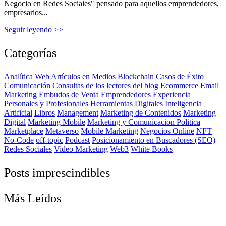
Negocio en Redes Sociales" pensado para aquellos emprendedores,
empresarios...
Seguir leyendo >>
Categorías
Analítica Web
Artículos en Medios
Blockchain
Casos de Éxito
Comunicación
Consultas de los lectores del blog
Ecommerce
Email
Marketing
Embudos de Venta
Emprendedores
Experiencia
Personales y Profesionales
Herramientas Digitales
Inteligencia
Artificial
Libros
Management
Marketing de Contenidos
Marketing
Digital
Marketing Mobile
Marketing y Comunicacion Politica
Marketplace
Metaverso
Mobile Marketing
Negocios Online
NFT
No-Code
off-topic
Podcast
Posicionamiento en Buscadores (SEO)
Redes Sociales
Video Marketing
Web3
White Books
Posts imprescindibles
Más Leídos