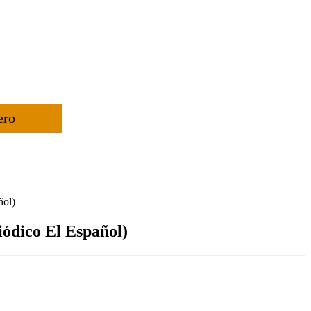
ero
ñol)
iódico El Español)