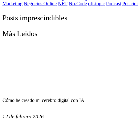
Marketing
Negocios Online
NFT
No-Code
off-topic
Podcast
Posicio
Posts imprescindibles
Más Leídos
Cómo he creado mi cerebro digital con IA
12 de febrero 2026