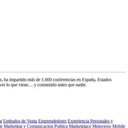
s, ha impartido más de 1.000 conferencias en España, Estados
ver lo que viene… y construirlo antes que nadie.
g
Embudos de Venta
Emprendedores
Experiencia Personales y
le
Marketing y Comunicacion Politica
Marketplace
Metaverso
Mobile