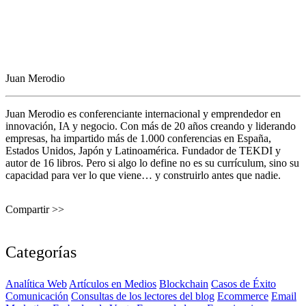
Juan Merodio
Juan Merodio es conferenciante internacional y emprendedor en
innovación, IA y negocio. Con más de 20 años creando y liderando
empresas, ha impartido más de 1.000 conferencias en España,
Estados Unidos, Japón y Latinoamérica. Fundador de TEKDI y
autor de 16 libros. Pero si algo lo define no es su currículum, sino su
capacidad para ver lo que viene… y construirlo antes que nadie.
Compartir >>
Categorías
Analítica Web
Artículos en Medios
Blockchain
Casos de Éxito
Comunicación
Consultas de los lectores del blog
Ecommerce
Email