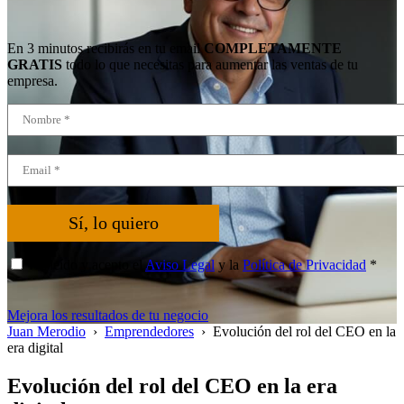
En 3 minutos recibirás en tu email
COMPLETAMENTE
GRATIS
todo lo que necesitas para aumentar las ventas de tu
empresa.
Sí, lo quiero
He leído y acepto el
Aviso Legal
y la
Política de Privacidad
*
Mejora los resultados de tu negocio
Juan Merodio
›
Emprendedores
›
Evolución del rol del CEO en la
era digital
Evolución del rol del CEO en la era