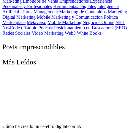
Marketing
Embudos de Venta
Emprendedores
Experiencia
Personales y Profesionales
Herramientas Digitales
Inteligencia
Artificial
Libros
Management
Marketing de Contenidos
Marketing
Digital
Marketing Mobile
Marketing y Comunicacion Politica
Marketplace
Metaverso
Mobile Marketing
Negocios Online
NFT
No-Code
off-topic
Podcast
Posicionamiento en Buscadores (SEO)
Redes Sociales
Video Marketing
Web3
White Books
Posts imprescindibles
Más Leídos
Cómo he creado mi cerebro digital con IA