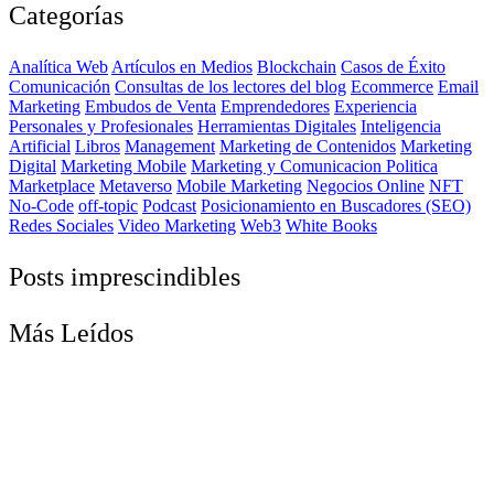
Categorías
Analítica Web
Artículos en Medios
Blockchain
Casos de Éxito
Comunicación
Consultas de los lectores del blog
Ecommerce
Email
Marketing
Embudos de Venta
Emprendedores
Experiencia
Personales y Profesionales
Herramientas Digitales
Inteligencia
Artificial
Libros
Management
Marketing de Contenidos
Marketing
Digital
Marketing Mobile
Marketing y Comunicacion Politica
Marketplace
Metaverso
Mobile Marketing
Negocios Online
NFT
No-Code
off-topic
Podcast
Posicionamiento en Buscadores (SEO)
Redes Sociales
Video Marketing
Web3
White Books
Posts imprescindibles
Más Leídos