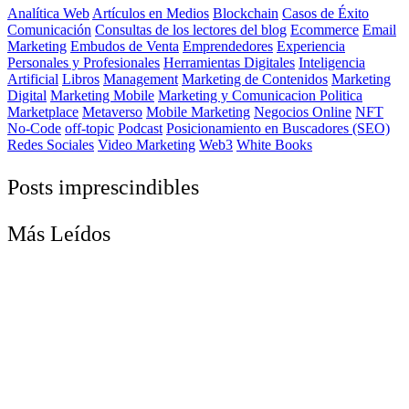
Analítica Web
Artículos en Medios
Blockchain
Casos de Éxito
Comunicación
Consultas de los lectores del blog
Ecommerce
Email
Marketing
Embudos de Venta
Emprendedores
Experiencia
Personales y Profesionales
Herramientas Digitales
Inteligencia
Artificial
Libros
Management
Marketing de Contenidos
Marketing
Digital
Marketing Mobile
Marketing y Comunicacion Politica
Marketplace
Metaverso
Mobile Marketing
Negocios Online
NFT
No-Code
off-topic
Podcast
Posicionamiento en Buscadores (SEO)
Redes Sociales
Video Marketing
Web3
White Books
Posts imprescindibles
Más Leídos