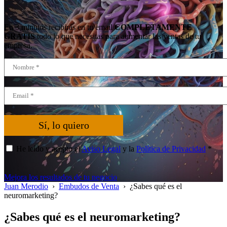
En 3 minutos recibirás en tu email
COMPLETAMENTE
GRATIS
todo lo que necesitas para aumentar las ventas de tu
empresa.
Sí, lo quiero
He leído y acepto el
Aviso Legal
y la
Política de Privacidad
*
Mejora los resultados de tu negocio
Juan Merodio
›
Embudos de Venta
›
¿Sabes qué es el
neuromarketing?
¿Sabes qué es el neuromarketing?