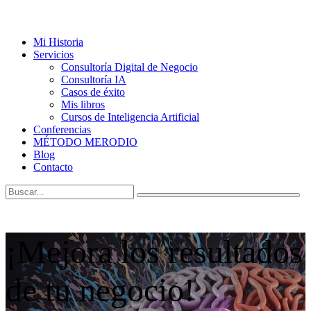
Mi Historia
Servicios
Consultoría Digital de Negocio
Consultoría IA
Casos de éxito
Mis libros
Cursos de Inteligencia Artificial
Conferencias
MÉTODO MERODIO
Blog
Contacto
¡Mejora los resultados
de tu negocio!