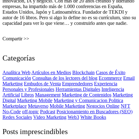
innovación, IA y negocio. Con más de 20 años creando y liderando
empresas, ha impartido más de 1.000 conferencias en España,
Estados Unidos, Japón y Latinoamérica. Fundador de TEKDI y
autor de 16 libros. Pero si algo lo define no es su currículum, sino su
capacidad para ver lo que viene… y construirlo antes que nadie.
Compartir >>
Categorías
Analítica Web
Artículos en Medios
Blockchain
Casos de Éxito
Comunicación
Consultas de los lectores del blog
Ecommerce
Email
Marketing
Embudos de Venta
Emprendedores
Experiencia
Personales y Profesionales
Herramientas Digitales
Inteligencia
Artificial
Libros
Management
Marketing de Contenidos
Marketing
Digital
Marketing Mobile
Marketing y Comunicacion Politica
Marketplace
Metaverso
Mobile Marketing
Negocios Online
NFT
No-Code
off-topic
Podcast
Posicionamiento en Buscadores (SEO)
Redes Sociales
Video Marketing
Web3
White Books
Posts imprescindibles