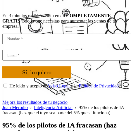
En 3 minutos recibirás en tu email
COMPLETAMENTE
GRATIS
todo lo que necesitas para aumentar las ventas de tu
empresa.
Sí, lo quiero
He leído y acepto el
Aviso Legal
y la
Política de Privacidad
*
Mejora los resultados de tu negocio
Juan Merodio
›
Inteligencia Artificial
›
95% de los pilotos de IA
fracasan (haz que el tuyo sea parte del 5% que sí funciona)
95% de los pilotos de IA fracasan (haz