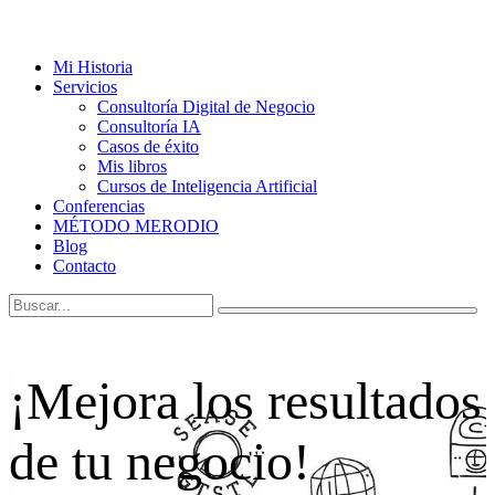
Mi Historia
Servicios
Consultoría Digital de Negocio
Consultoría IA
Casos de éxito
Mis libros
Cursos de Inteligencia Artificial
Conferencias
MÉTODO MERODIO
Blog
Contacto
¡Mejora los resultados
de tu negocio!