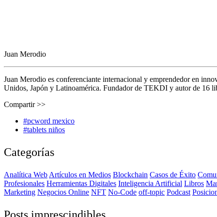
Juan Merodio
Juan Merodio es conferenciante internacional y emprendedor en inno
Unidos, Japón y Latinoamérica. Fundador de TEKDI y autor de 16 libro
Compartir >>
#pcword mexico
#tablets niños
Categorías
Analítica Web
Artículos en Medios
Blockchain
Casos de Éxito
Comun
Profesionales
Herramientas Digitales
Inteligencia Artificial
Libros
Ma
Marketing
Negocios Online
NFT
No-Code
off-topic
Podcast
Posicio
Posts imprescindibles