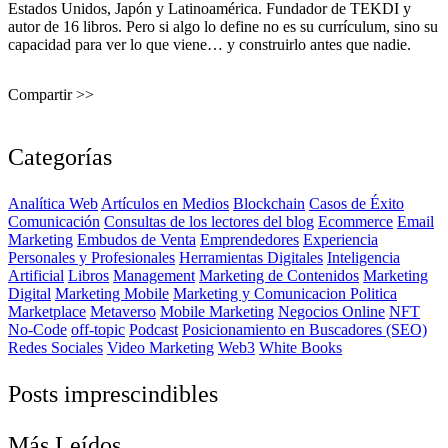
Estados Unidos, Japón y Latinoamérica. Fundador de TEKDI y
autor de 16 libros. Pero si algo lo define no es su currículum, sino su
capacidad para ver lo que viene… y construirlo antes que nadie.
Compartir >>
Categorías
Analítica Web
Artículos en Medios
Blockchain
Casos de Éxito
Comunicación
Consultas de los lectores del blog
Ecommerce
Email
Marketing
Embudos de Venta
Emprendedores
Experiencia
Personales y Profesionales
Herramientas Digitales
Inteligencia
Artificial
Libros
Management
Marketing de Contenidos
Marketing
Digital
Marketing Mobile
Marketing y Comunicacion Politica
Marketplace
Metaverso
Mobile Marketing
Negocios Online
NFT
No-Code
off-topic
Podcast
Posicionamiento en Buscadores (SEO)
Redes Sociales
Video Marketing
Web3
White Books
Posts imprescindibles
Más Leídos