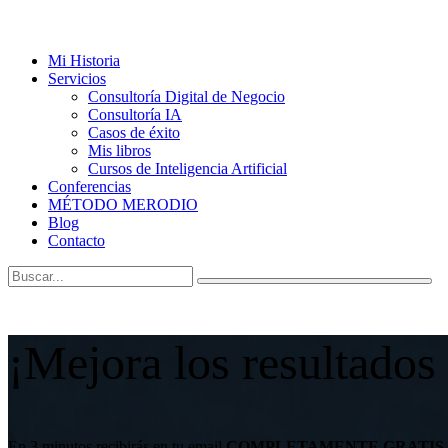
Mi Historia
Servicios
Consultoría Digital de Negocio
Consultoría IA
Casos de éxito
Mis libros
Cursos de Inteligencia Artificial
Conferencias
MÉTODO MERODIO
Blog
Contacto
¡Mejora los resultados
En 3 minutos recibirás en tu email
COMPLETAMENTE GRATIS