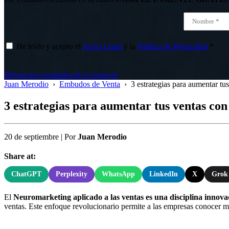
He leído y acepto el
Aviso Legal
y la
Política de Privacidad
*
Mejora los resultados de tu negocio
Juan Merodio
›
Embudos de Venta
›
3 estrategias para aumentar t
3 estrategias para aumentar tus ventas co
20 de septiembre
|
Por
Juan Merodio
Share at:
ChatGPT
Perplexity
WhatsApp
LinkedIn
X
Grok
El
Neuromarketing aplicado a las ventas es una disciplina innov
ventas. Este enfoque revolucionario permite a las empresas conocer m