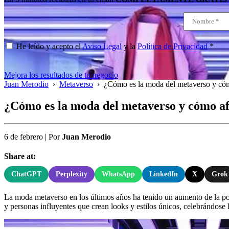
He leído y acepto el
Aviso Legal
y la
Política de Privacidad
*
Mejora los resultados de tu negocio
Juan Merodio
›
Metaverso
›
¿Cómo es la moda del metaverso y cómo
¿Cómo es la moda del metaverso y cómo afe
6 de febrero
|
Por
Juan Merodio
Share at:
ChatGPT
Perplexity
WhatsApp
LinkedIn
X
Grok
La moda metaverso en los últimos años ha tenido un aumento de la po
y personas influyentes que crean looks y estilos únicos, celebrándose