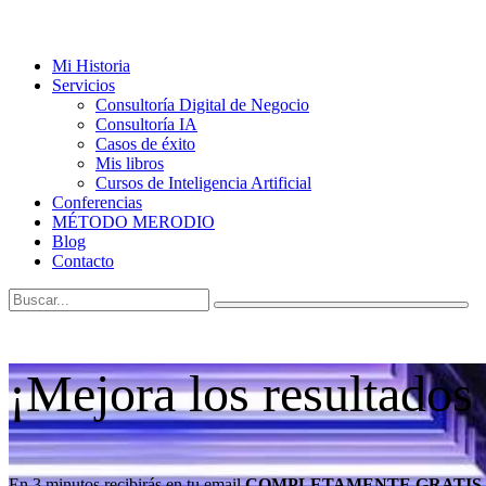
Mi Historia
Servicios
Consultoría Digital de Negocio
Consultoría IA
Casos de éxito
Mis libros
Cursos de Inteligencia Artificial
Conferencias
MÉTODO MERODIO
Blog
Contacto
¡Mejora los resultados
En 3 minutos recibirás en tu email
COMPLETAMENTE GRATIS