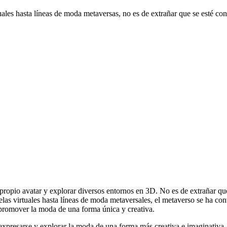
uales hasta líneas de moda metaversas, no es de extrañar que se esté c
propio avatar y explorar diversos entornos en 3D. No es de extrañar q
relas virtuales hasta líneas de moda metaversales, el metaverso se ha c
y promover la moda de una forma única y creativa.
expresarse y explorar la moda de una forma más creativa e imaginativa.