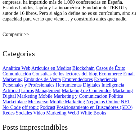
empresas, ha impartido más de 1.000 conferencias en España,
Estados Unidos, Japón y Latinoamérica. Fundador de TEKDI y
autor de 16 libros. Pero si algo lo define no es su currículum, sino su
capacidad para ver lo que viene… y construirlo antes que nadie.
Compartir >>
Categorías
Analítica Web
Artículos en Medios
Blockchain
Casos de Éxito
Comunicación
Consultas de los lectores del blog
Ecommerce
Email
Marketing
Embudos de Venta
Emprendedores
Experiencia
Personales y Profesionales
Herramientas Digitales
Inteligencia
Artificial
Libros
Management
Marketing de Contenidos
Marketing
Digital
Marketing Mobile
Marketing y Comunicacion Politica
Marketplace
Metaverso
Mobile Marketing
Negocios Online
NFT
No-Code
off-topic
Podcast
Posicionamiento en Buscadores (SEO)
Redes Sociales
Video Marketing
Web3
White Books
Posts imprescindibles