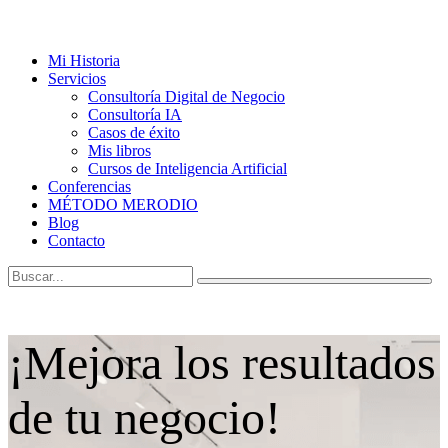
Mi Historia
Servicios
Consultoría Digital de Negocio
Consultoría IA
Casos de éxito
Mis libros
Cursos de Inteligencia Artificial
Conferencias
MÉTODO MERODIO
Blog
Contacto
¡Mejora los resultados
de tu negocio!