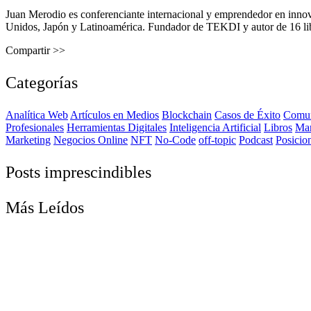
Juan Merodio es conferenciante internacional y emprendedor en inno
Unidos, Japón y Latinoamérica. Fundador de TEKDI y autor de 16 libro
Compartir >>
Categorías
Analítica Web
Artículos en Medios
Blockchain
Casos de Éxito
Comun
Profesionales
Herramientas Digitales
Inteligencia Artificial
Libros
Ma
Marketing
Negocios Online
NFT
No-Code
off-topic
Podcast
Posicio
Posts imprescindibles
Más Leídos