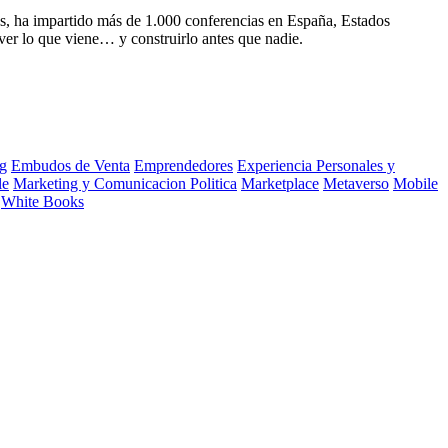
s, ha impartido más de 1.000 conferencias en España, Estados
ver lo que viene… y construirlo antes que nadie.
g
Embudos de Venta
Emprendedores
Experiencia Personales y
le
Marketing y Comunicacion Politica
Marketplace
Metaverso
Mobile
White Books