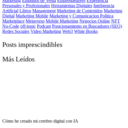
Marketing
Embudos de Venta
Emprendedores
Experiencia
Personales y Profesionales
Herramientas Digitales
Inteligencia
Artificial
Libros
Management
Marketing de Contenidos
Marketing
Digital
Marketing Mobile
Marketing y Comunicacion Politica
Marketplace
Metaverso
Mobile Marketing
Negocios Online
NFT
No-Code
off-topic
Podcast
Posicionamiento en Buscadores (SEO)
Redes Sociales
Video Marketing
Web3
White Books
Posts imprescindibles
Más Leídos
Cómo he creado mi cerebro digital con IA