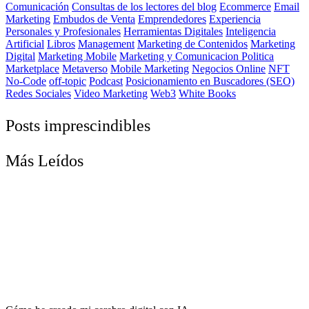
Comunicación
Consultas de los lectores del blog
Ecommerce
Email
Marketing
Embudos de Venta
Emprendedores
Experiencia
Personales y Profesionales
Herramientas Digitales
Inteligencia
Artificial
Libros
Management
Marketing de Contenidos
Marketing
Digital
Marketing Mobile
Marketing y Comunicacion Politica
Marketplace
Metaverso
Mobile Marketing
Negocios Online
NFT
No-Code
off-topic
Podcast
Posicionamiento en Buscadores (SEO)
Redes Sociales
Video Marketing
Web3
White Books
Posts imprescindibles
Más Leídos