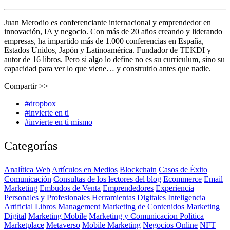
Juan Merodio es conferenciante internacional y emprendedor en
innovación, IA y negocio. Con más de 20 años creando y liderando
empresas, ha impartido más de 1.000 conferencias en España,
Estados Unidos, Japón y Latinoamérica. Fundador de TEKDI y
autor de 16 libros. Pero si algo lo define no es su currículum, sino su
capacidad para ver lo que viene… y construirlo antes que nadie.
Compartir >>
#dropbox
#invierte en ti
#invierte en ti mismo
Categorías
Analítica Web
Artículos en Medios
Blockchain
Casos de Éxito
Comunicación
Consultas de los lectores del blog
Ecommerce
Email
Marketing
Embudos de Venta
Emprendedores
Experiencia
Personales y Profesionales
Herramientas Digitales
Inteligencia
Artificial
Libros
Management
Marketing de Contenidos
Marketing
Digital
Marketing Mobile
Marketing y Comunicacion Politica
Marketplace
Metaverso
Mobile Marketing
Negocios Online
NFT