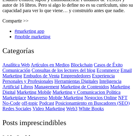
autor de 16 libros. Pero si algo lo define no es su currículum, sino su
capacidad para ver lo que viene… y construirlo antes que nadie.
Compartir >>
#marketing app
#mobile marketing
Categorías
Analítica Web
Artículos en Medios
Blockchain
Casos de Éxito
Comunicación
Consultas de los lectores del blog
Ecommerce
Email
Marketing
Embudos de Venta
Emprendedores
Experiencia
Personales y Profesionales
Herramientas Digitales
Inteligencia
Artificial
Libros
Management
Marketing de Contenidos
Marketing
Digital
Marketing Mobile
Marketing y Comunicacion Politica
Marketplace
Metaverso
Mobile Marketing
Negocios Online
NFT
No-Code
off-topic
Podcast
Posicionamiento en Buscadores (SEO)
Redes Sociales
Video Marketing
Web3
White Books
Posts imprescindibles