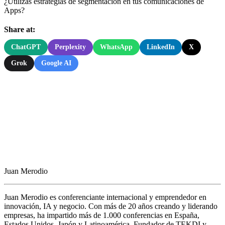
¿Utilizas estrategias de segmentación en tus comunicaciones de
Apps?
Share at:
ChatGPT
Perplexity
WhatsApp
LinkedIn
X
Grok
Google AI
Juan Merodio
Juan Merodio es conferenciante internacional y emprendedor en
innovación, IA y negocio. Con más de 20 años creando y liderando
empresas, ha impartido más de 1.000 conferencias en España,
Estados Unidos, Japón y Latinoamérica. Fundador de TEKDI y