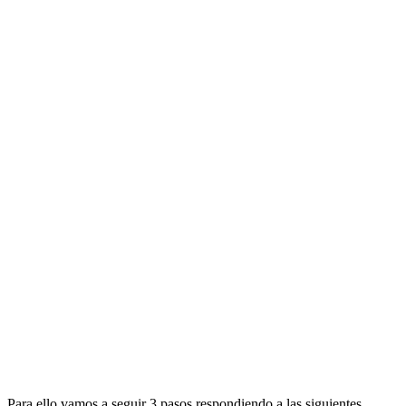
Para ello vamos a seguir 3 pasos respondiendo a las siguientes