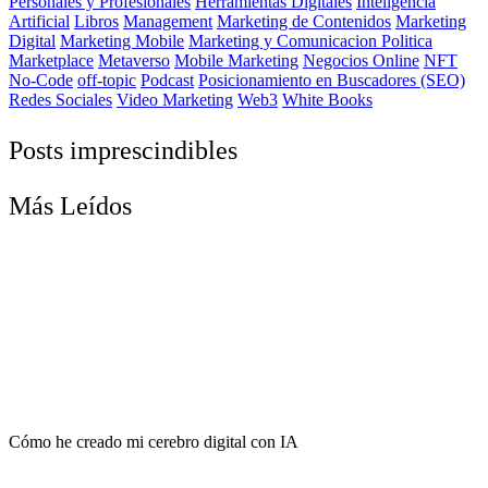
Personales y Profesionales
Herramientas Digitales
Inteligencia
Artificial
Libros
Management
Marketing de Contenidos
Marketing
Digital
Marketing Mobile
Marketing y Comunicacion Politica
Marketplace
Metaverso
Mobile Marketing
Negocios Online
NFT
No-Code
off-topic
Podcast
Posicionamiento en Buscadores (SEO)
Redes Sociales
Video Marketing
Web3
White Books
Posts imprescindibles
Más Leídos
Cómo he creado mi cerebro digital con IA