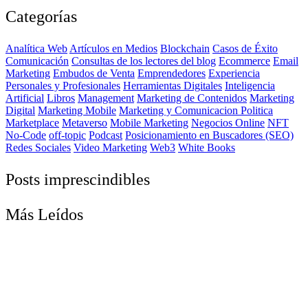
Categorías
Analítica Web
Artículos en Medios
Blockchain
Casos de Éxito
Comunicación
Consultas de los lectores del blog
Ecommerce
Email
Marketing
Embudos de Venta
Emprendedores
Experiencia
Personales y Profesionales
Herramientas Digitales
Inteligencia
Artificial
Libros
Management
Marketing de Contenidos
Marketing
Digital
Marketing Mobile
Marketing y Comunicacion Politica
Marketplace
Metaverso
Mobile Marketing
Negocios Online
NFT
No-Code
off-topic
Podcast
Posicionamiento en Buscadores (SEO)
Redes Sociales
Video Marketing
Web3
White Books
Posts imprescindibles
Más Leídos