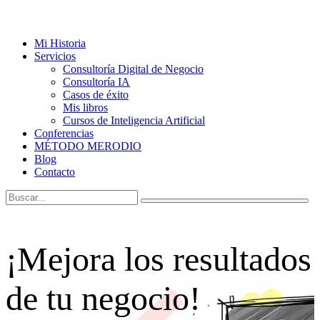
Mi Historia
Servicios
Consultoría Digital de Negocio
Consultoría IA
Casos de éxito
Mis libros
Cursos de Inteligencia Artificial
Conferencias
MÉTODO MERODIO
Blog
Contacto
¡Mejora los resultados
de tu negocio!