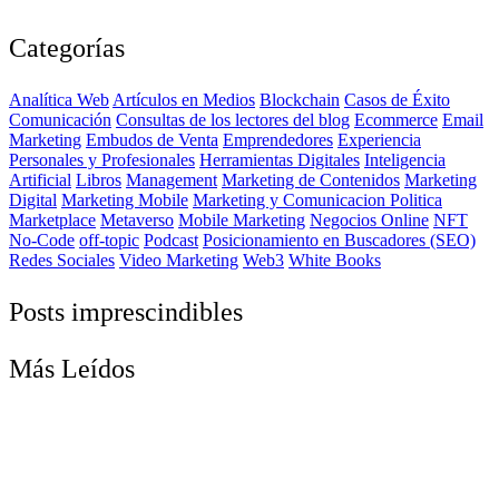
Categorías
Analítica Web
Artículos en Medios
Blockchain
Casos de Éxito
Comunicación
Consultas de los lectores del blog
Ecommerce
Email
Marketing
Embudos de Venta
Emprendedores
Experiencia
Personales y Profesionales
Herramientas Digitales
Inteligencia
Artificial
Libros
Management
Marketing de Contenidos
Marketing
Digital
Marketing Mobile
Marketing y Comunicacion Politica
Marketplace
Metaverso
Mobile Marketing
Negocios Online
NFT
No-Code
off-topic
Podcast
Posicionamiento en Buscadores (SEO)
Redes Sociales
Video Marketing
Web3
White Books
Posts imprescindibles
Más Leídos