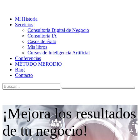
Mi Historia
Servicios
Consultoría Digital de Negocio
Consultoría IA
Casos de éxito
Mis libros
Cursos de Inteligencia Artificial
Conferencias
MÉTODO MERODIO
Blog
Contacto
¡Mejora los resultados
de tu negocio!