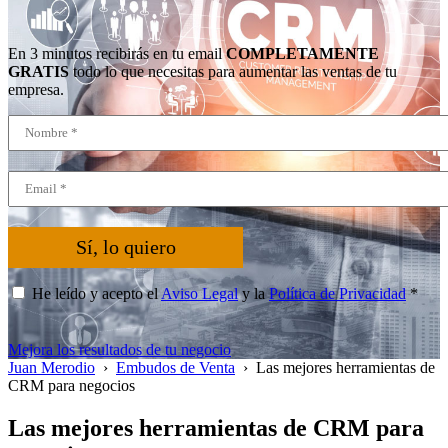
En 3 minutos recibirás en tu email
COMPLETAMENTE
GRATIS
todo lo que necesitas para aumentar las ventas de tu
empresa.
Sí, lo quiero
He leído y acepto el
Aviso Legal
y la
Política de Privacidad
*
Mejora los resultados de tu negocio
Juan Merodio
›
Embudos de Venta
›
Las mejores herramientas de
CRM para negocios
Las mejores herramientas de CRM para