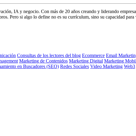
vación, IA y negocio. Con más de 20 años creando y liderando empresa
s. Pero si algo lo define no es su currículum, sino su capacidad para 
icación
Consultas de los lectores del blog
Ecommerce
Email Marketin
nagement
Marketing de Contenidos
Marketing Digital
Marketing Mobi
namiento en Buscadores (SEO)
Redes Sociales
Video Marketing
Web3