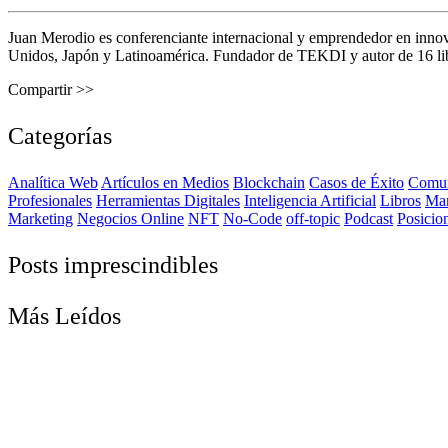
Juan Merodio es conferenciante internacional y emprendedor en inno
Unidos, Japón y Latinoamérica. Fundador de TEKDI y autor de 16 libro
Compartir >>
Categorías
Analítica Web
Artículos en Medios
Blockchain
Casos de Éxito
Comun
Profesionales
Herramientas Digitales
Inteligencia Artificial
Libros
Ma
Marketing
Negocios Online
NFT
No-Code
off-topic
Podcast
Posicio
Posts imprescindibles
Más Leídos