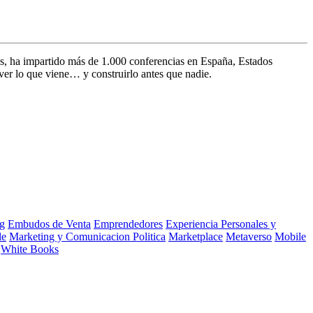
s, ha impartido más de 1.000 conferencias en España, Estados
ver lo que viene… y construirlo antes que nadie.
g
Embudos de Venta
Emprendedores
Experiencia Personales y
le
Marketing y Comunicacion Politica
Marketplace
Metaverso
Mobile
White Books