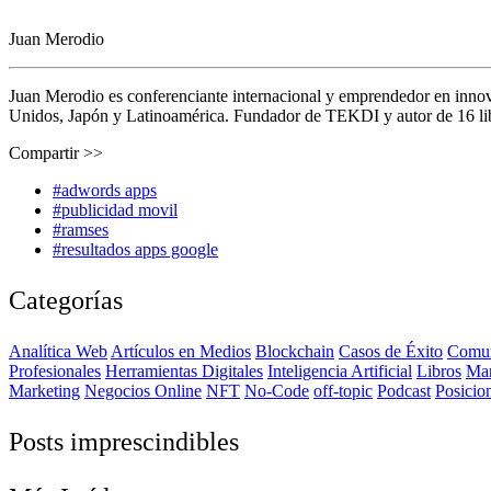
Juan Merodio
Juan Merodio es conferenciante internacional y emprendedor en inno
Unidos, Japón y Latinoamérica. Fundador de TEKDI y autor de 16 libro
Compartir >>
#adwords apps
#publicidad movil
#ramses
#resultados apps google
Categorías
Analítica Web
Artículos en Medios
Blockchain
Casos de Éxito
Comun
Profesionales
Herramientas Digitales
Inteligencia Artificial
Libros
Ma
Marketing
Negocios Online
NFT
No-Code
off-topic
Podcast
Posicio
Posts imprescindibles