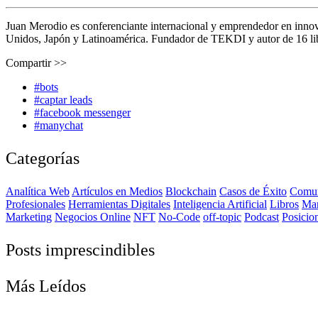
Juan Merodio es conferenciante internacional y emprendedor en inno
Unidos, Japón y Latinoamérica. Fundador de TEKDI y autor de 16 libro
Compartir >>
#bots
#captar leads
#facebook messenger
#manychat
Categorías
Analítica Web
Artículos en Medios
Blockchain
Casos de Éxito
Comun
Profesionales
Herramientas Digitales
Inteligencia Artificial
Libros
Ma
Marketing
Negocios Online
NFT
No-Code
off-topic
Podcast
Posicio
Posts imprescindibles
Más Leídos