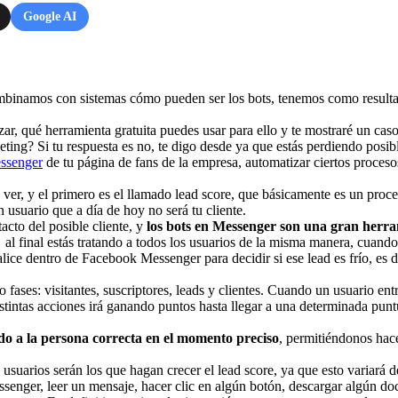
Google AI
mbinamos con sistemas cómo pueden ser los bots, tenemos como result
ar, qué herramienta gratuita puedes usar para ello y te mostraré un caso
eting? Si tu respuesta es no, te digo desde ya que estás perdiendo posible
ssenger
de tu página de fans de la empresa, automatizar ciertos proceso
 ver, y el primero es el llamado lead score, que básicamente es un proce
 usuario que a día de hoy no será tu cliente.
acto del posible cliente, y
los bots en Messenger son una gran herra
al final estás tratando a todos los usuarios de la misma manera, cuando 
ce dentro de Facebook Messenger para decidir si ese lead es frío, es deci
o fases: visitantes, suscriptores, leads y clientes. Cuando un usuario e
stintas acciones irá ganando puntos hasta llegar a una determinada punt
do a la persona correcta en el momento preciso
, permitiéndonos hac
suarios serán los que hagan crecer el lead score, ya que esto variará d
nger, leer un mensaje, hacer clic en algún botón, descargar algún docum