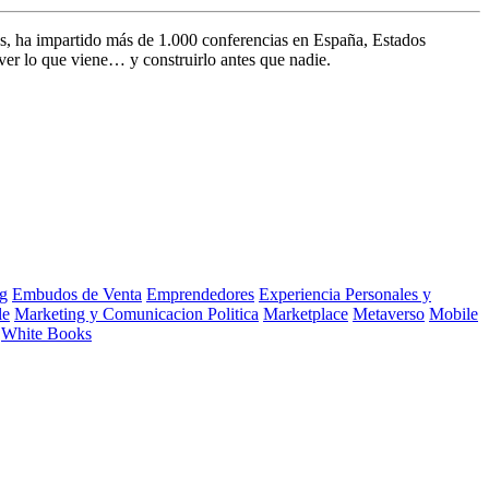
s, ha impartido más de 1.000 conferencias en España, Estados
ver lo que viene… y construirlo antes que nadie.
g
Embudos de Venta
Emprendedores
Experiencia Personales y
le
Marketing y Comunicacion Politica
Marketplace
Metaverso
Mobile
White Books