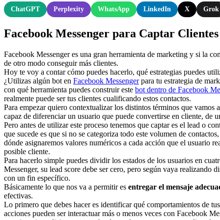
ChatGPT
Perplexity
WhatsApp
LinkedIn
X
Grok
Facebook Messenger para Captar Clientes
Facebook Messenger es una gran herramienta de marketing y si la co
de otro modo conseguir más clientes.
Hoy te voy a contar cómo puedes hacerlo, qué estrategias puedes utiliz
¿Utilizas algún bot en
Facebook Messenger
para tu estrategia de mark
con qué herramienta puedes construir este
bot dentro de Facebook Me
realmente puede ser tus clientes cualificando estos contactos.
Para empezar quiero contextualizar los distintos términos que vamos a
capaz de diferenciar un usuario que puede convertirse en cliente, de un
Pero antes de utilizar este proceso tenemos que captar es el lead o cont
que sucede es que si no se categoriza todo este volumen de contactos, 
dónde asignaremos valores numéricos a cada acción que el usuario reali
posible cliente.
Para hacerlo simple puedes dividir los estados de los usuarios en cuatr
Messenger, su lead score debe ser cero, pero según vaya realizando di
con un fin específico.
Básicamente lo que nos va a permitir es
entregar el mensaje adecua
efectivas.
Lo primero que debes hacer es identificar qué comportamientos de tus u
acciones pueden ser interactuar más o menos veces con Facebook Messe