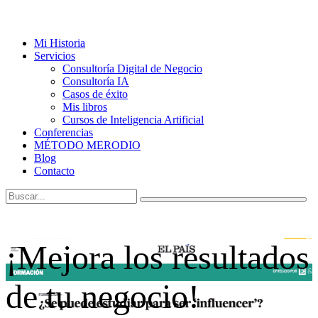
Mi Historia
Servicios
Consultoría Digital de Negocio
Consultoría IA
Casos de éxito
Mis libros
Cursos de Inteligencia Artificial
Conferencias
MÉTODO MERODIO
Blog
Contacto
¡Mejora los resultados
de tu negocio!