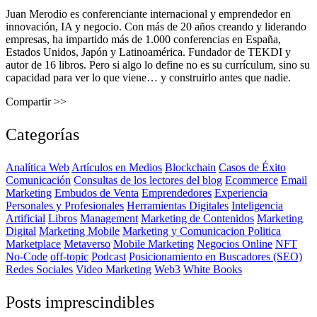
Juan Merodio es conferenciante internacional y emprendedor en
innovación, IA y negocio. Con más de 20 años creando y liderando
empresas, ha impartido más de 1.000 conferencias en España,
Estados Unidos, Japón y Latinoamérica. Fundador de TEKDI y
autor de 16 libros. Pero si algo lo define no es su currículum, sino su
capacidad para ver lo que viene… y construirlo antes que nadie.
Compartir >>
Categorías
Analítica Web
Artículos en Medios
Blockchain
Casos de Éxito
Comunicación
Consultas de los lectores del blog
Ecommerce
Email
Marketing
Embudos de Venta
Emprendedores
Experiencia
Personales y Profesionales
Herramientas Digitales
Inteligencia
Artificial
Libros
Management
Marketing de Contenidos
Marketing
Digital
Marketing Mobile
Marketing y Comunicacion Politica
Marketplace
Metaverso
Mobile Marketing
Negocios Online
NFT
No-Code
off-topic
Podcast
Posicionamiento en Buscadores (SEO)
Redes Sociales
Video Marketing
Web3
White Books
Posts imprescindibles