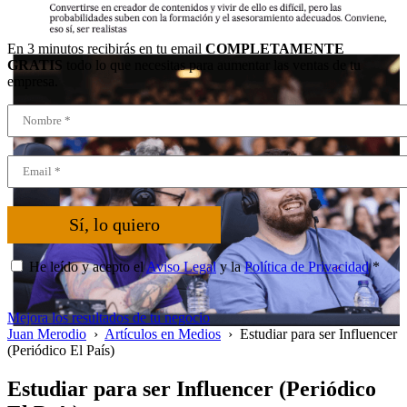
En 3 minutos recibirás en tu email
COMPLETAMENTE
GRATIS
todo lo que necesitas para aumentar las ventas de tu
empresa.
Sí, lo quiero
He leído y acepto el
Aviso Legal
y la
Política de Privacidad
*
Mejora los resultados de tu negocio
Juan Merodio
›
Artículos en Medios
›
Estudiar para ser Influencer
(Periódico El País)
Estudiar para ser Influencer (Periódico