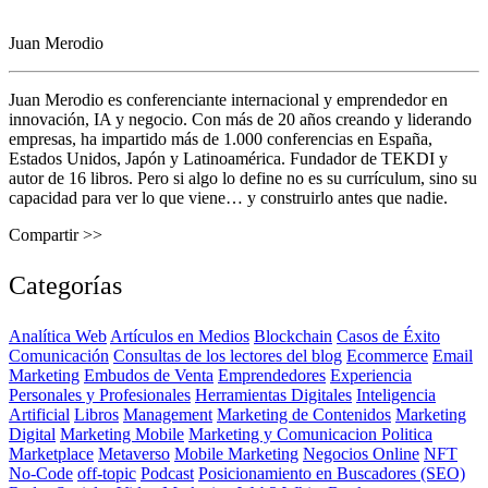
Juan Merodio
Juan Merodio es conferenciante internacional y emprendedor en
innovación, IA y negocio. Con más de 20 años creando y liderando
empresas, ha impartido más de 1.000 conferencias en España,
Estados Unidos, Japón y Latinoamérica. Fundador de TEKDI y
autor de 16 libros. Pero si algo lo define no es su currículum, sino su
capacidad para ver lo que viene… y construirlo antes que nadie.
Compartir >>
Categorías
Analítica Web
Artículos en Medios
Blockchain
Casos de Éxito
Comunicación
Consultas de los lectores del blog
Ecommerce
Email
Marketing
Embudos de Venta
Emprendedores
Experiencia
Personales y Profesionales
Herramientas Digitales
Inteligencia
Artificial
Libros
Management
Marketing de Contenidos
Marketing
Digital
Marketing Mobile
Marketing y Comunicacion Politica
Marketplace
Metaverso
Mobile Marketing
Negocios Online
NFT
No-Code
off-topic
Podcast
Posicionamiento en Buscadores (SEO)