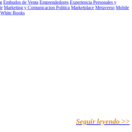
g
Embudos de Venta
Emprendedores
Experiencia Personales y
le
Marketing y Comunicacion Politica
Marketplace
Metaverso
Mobile
White Books
Seguir leyendo >>