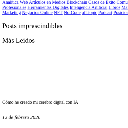
Analítica Web
Artículos en Medios
Blockchain
Casos de Éxito
Comun
Profesionales
Herramientas Digitales
Inteligencia Artificial
Libros
Ma
Marketing
Negocios Online
NFT
No-Code
off-topic
Podcast
Posicio
Posts imprescindibles
Más Leídos
Cómo he creado mi cerebro digital con IA
12 de febrero 2026