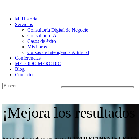
Mi Historia
Servicios
Consultoría Digital de Negocio
Consultoría IA
Casos de éxito
Mis libros
Cursos de Inteligencia Artificial
Conferencias
MÉTODO MERODIO
Blog
Contacto
¡Mejora los resultados
En 3 minutos recibirás en tu email
COMPLETAMENTE GRATIS