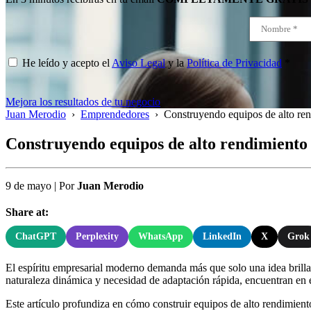
He leído y acepto el
Aviso Legal
y la
Política de Privacidad
*
Mejora los resultados de tu negocio
Juan Merodio
›
Emprendedores
›
Construyendo equipos de alto ren
Construyendo equipos de alto rendimiento 
9 de mayo
|
Por
Juan Merodio
Share at:
ChatGPT
Perplexity
WhatsApp
LinkedIn
X
Grok
El espíritu empresarial moderno demanda más que solo una idea brillan
naturaleza dinámica y necesidad de adaptación rápida, encuentran en e
Este artículo profundiza en cómo construir equipos de alto rendimiento e