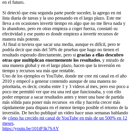
en el futuro.
Si detectó que esta segunda parte puede suceder, la agrego en mi
lista diaria de tareas y la uso pensando en el largo plazo. Este me
lleva a en ocasiones invertir tiempo en algo que no me lleva nada y
lo abandono, pero en otras empieza a coger fuerza, constató su
efectividad y ese punto es donde empiezo a invertir recursos de
manera más potente.
Al final si tuviera que sacar una media, aunque es difícil, pero te
podría decir que más del 50% de pruebas que hago no tienen el
resultado esperado directamente, pero si
gracias a ellas descubro
otras que multiplican enormemente los resultados
, y mirado de
una manera global y en el largo plazo, hacen que la inversión en
tiempo y recursos sea más que rentable.
Uno de los ejemplos es YouTube, donde me cree mi canal en el año
2010 y empecé a generar contenido aunque de una manera no
prioritaria, es decir, creaba entre 1 y 3 videos al mes, pero eso poco a
poco me permitió ver que era una red que funcionaba, y con ello
poder empezar a sacar resultados antes y tener una base de partida
más sólida para poner más recursos en ella y hacerla crecer más
rápidamente para dispara en el menor tiempo posible el retorno de la
inversión. De hecho publiqué un video hace unas semanas hablando
de
cómo ha crecido mi canal de YouTube en más de un 500% en 12
meses
.
https://youtu.be/101tP3k7SAY