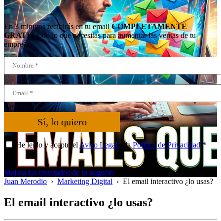
En 3 minutos recibirás en tu email
COMPLETAMENTE
GRATIS
todo lo que necesitas para aumentar las ventas de tu
empresa.
Sí, lo quiero
He leído y acepto el
Aviso Legal
y la
Política de Privacidad
*
Mejora los resultados de tu negocio
Juan Merodio
›
Marketing Digital
›
El email interactivo ¿lo usas?
El email interactivo ¿lo usas?