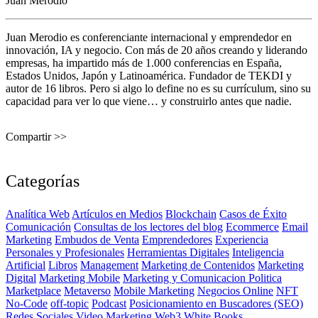
Juan Merodio
Juan Merodio es conferenciante internacional y emprendedor en
innovación, IA y negocio. Con más de 20 años creando y liderando
empresas, ha impartido más de 1.000 conferencias en España,
Estados Unidos, Japón y Latinoamérica. Fundador de TEKDI y
autor de 16 libros. Pero si algo lo define no es su currículum, sino su
capacidad para ver lo que viene… y construirlo antes que nadie.
Compartir >>
Categorías
Analítica Web
Artículos en Medios
Blockchain
Casos de Éxito
Comunicación
Consultas de los lectores del blog
Ecommerce
Email
Marketing
Embudos de Venta
Emprendedores
Experiencia
Personales y Profesionales
Herramientas Digitales
Inteligencia
Artificial
Libros
Management
Marketing de Contenidos
Marketing
Digital
Marketing Mobile
Marketing y Comunicacion Politica
Marketplace
Metaverso
Mobile Marketing
Negocios Online
NFT
No-Code
off-topic
Podcast
Posicionamiento en Buscadores (SEO)
Redes Sociales
Video Marketing
Web3
White Books