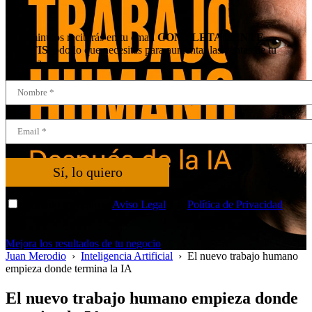
En 3 minutos recibirás en tu email
COMPLETAMENTE
GRATIS
todo lo que necesitas para aumentar las ventas de tu
empresa.
Sí, lo quiero
He leído y acepto el
Aviso Legal
y la
Política de Privacidad
*
Mejora los resultados de tu negocio
Juan Merodio
›
Inteligencia Artificial
›
El nuevo trabajo humano
empieza donde termina la IA
El nuevo trabajo humano empieza donde