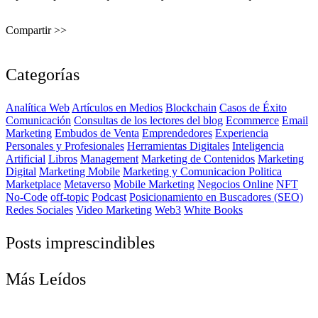
Compartir >>
Categorías
Analítica Web
Artículos en Medios
Blockchain
Casos de Éxito
Comunicación
Consultas de los lectores del blog
Ecommerce
Email
Marketing
Embudos de Venta
Emprendedores
Experiencia
Personales y Profesionales
Herramientas Digitales
Inteligencia
Artificial
Libros
Management
Marketing de Contenidos
Marketing
Digital
Marketing Mobile
Marketing y Comunicacion Politica
Marketplace
Metaverso
Mobile Marketing
Negocios Online
NFT
No-Code
off-topic
Podcast
Posicionamiento en Buscadores (SEO)
Redes Sociales
Video Marketing
Web3
White Books
Posts imprescindibles
Más Leídos