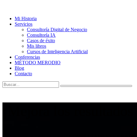
Mi Historia
Servicios
Consultoría Digital de Negocio
Consultoría IA
Casos de éxito
Mis libros
Cursos de Inteligencia Artificial
Conferencias
MÉTODO MERODIO
Blog
Contacto
¡Mejora los resultados
En 3 minutos recibirás en tu email
COMPLETAMENTE GRATIS