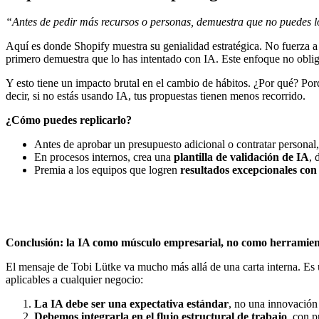
“Antes de pedir más recursos o personas, demuestra que no puedes l
Aquí es donde Shopify muestra su genialidad estratégica. No fuerza a
primero demuestra que lo has intentado con IA. Este enfoque no obli
Y esto tiene un impacto brutal en el cambio de hábitos. ¿Por qué? Porq
decir, si no estás usando IA, tus propuestas tienen menos recorrido.
¿Cómo puedes replicarlo?
Antes de aprobar un presupuesto adicional o contratar personal
En procesos internos, crea una
plantilla de validación de IA
, 
Premia a los equipos que logren
resultados excepcionales co
Conclusión: la IA como músculo empresarial, no como herramien
El mensaje de Tobi Lütke va mucho más allá de una carta interna. Es
aplicables a cualquier negocio:
La IA debe ser una expectativa estándar
, no una innovación 
Debemos integrarla en el flujo estructural de trabajo
, con p