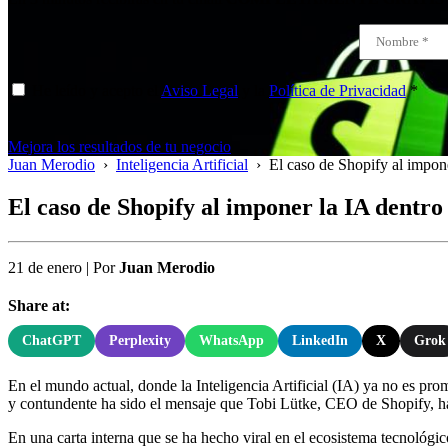
He leído y acepto el
Aviso Legal
y la
Política de Privacidad
*
Mejora los resultados de tu negocio
Juan Merodio
›
Inteligencia Artificial
›
El caso de Shopify al impone
El caso de Shopify al imponer la IA dentro
21 de enero
|
Por
Juan Merodio
Share at:
ChatGPT
Perplexity
WhatsApp
LinkedIn
X
Grok
En el mundo actual, donde la Inteligencia Artificial (IA) ya no es pro
y contundente ha sido el mensaje que Tobi Lütke, CEO de Shopify, ha
En una carta interna que se ha hecho viral en el ecosistema tecnológic