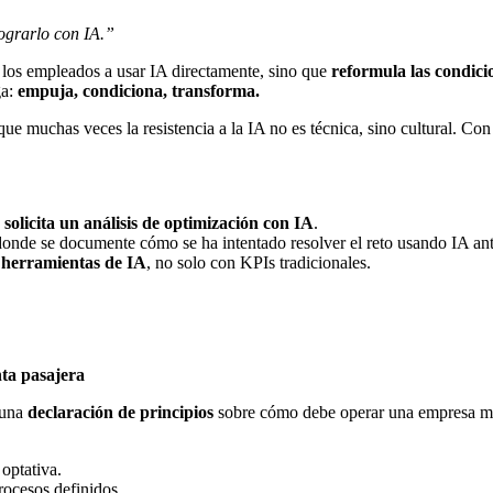
ograrlo con IA.”
 los empleados a usar IA directamente, sino que
reformula las condici
ga:
empuja, condiciona, transforma.
ue muchas veces la resistencia a la IA no es técnica, sino cultural. Co
,
solicita un análisis de optimización con IA
.
donde se documente cómo se ha intentado resolver el reto usando IA ant
n herramientas de IA
, no solo con KPIs tradicionales.
ta pasajera
 una
declaración de principios
sobre cómo debe operar una empresa mo
optativa.
rocesos definidos.