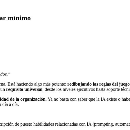
dar mínimo
odos.”
erna. Está haciendo algo más potente:
redibujando las reglas del juego
n un
requisito universal
, desde los niveles ejecutivos hasta soporte técn
idad de la organización
. Ya no basta con saber que la IA existe o hab
 día a día.
scripción de puesto habilidades relacionadas con IA (prompting, auto