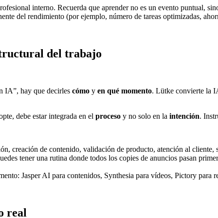
rofesional interno. Recuerda que aprender no es un evento puntual, sin
te del rendimiento (por ejemplo, número de tareas optimizadas, ahorro
tructural del trabajo
n IA”, hay que decirles
cómo
y
en qué momento
. Lütke convierte la I
pte, debe estar integrada en el
proceso
y no solo en la
intención
. Inst
ón, creación de contenido, validación de producto, atención al cliente, 
puedes tener una rutina donde todos los copies de anuncios pasan prim
ento: Jasper AI para contenidos, Synthesia para vídeos, Pictory para r
o real