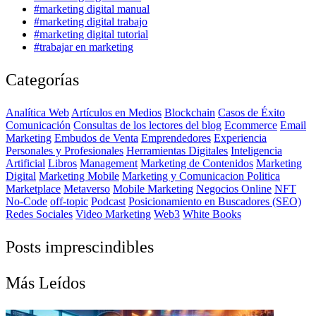
#marketing digital manual
#marketing digital trabajo
#marketing digital tutorial
#trabajar en marketing
Categorías
Analítica Web
Artículos en Medios
Blockchain
Casos de Éxito
Comunicación
Consultas de los lectores del blog
Ecommerce
Email
Marketing
Embudos de Venta
Emprendedores
Experiencia
Personales y Profesionales
Herramientas Digitales
Inteligencia
Artificial
Libros
Management
Marketing de Contenidos
Marketing
Digital
Marketing Mobile
Marketing y Comunicacion Politica
Marketplace
Metaverso
Mobile Marketing
Negocios Online
NFT
No-Code
off-topic
Podcast
Posicionamiento en Buscadores (SEO)
Redes Sociales
Video Marketing
Web3
White Books
Posts imprescindibles
Más Leídos