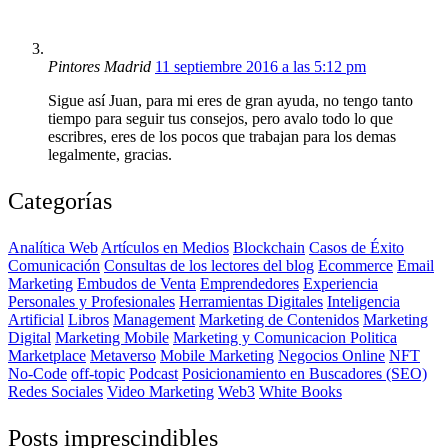
Pintores Madrid
11 septiembre 2016 a las 5:12 pm
Sigue así Juan, para mi eres de gran ayuda, no tengo tanto
tiempo para seguir tus consejos, pero avalo todo lo que
escribres, eres de los pocos que trabajan para los demas
legalmente, gracias.
Categorías
Analítica Web
Artículos en Medios
Blockchain
Casos de Éxito
Comunicación
Consultas de los lectores del blog
Ecommerce
Email
Marketing
Embudos de Venta
Emprendedores
Experiencia
Personales y Profesionales
Herramientas Digitales
Inteligencia
Artificial
Libros
Management
Marketing de Contenidos
Marketing
Digital
Marketing Mobile
Marketing y Comunicacion Politica
Marketplace
Metaverso
Mobile Marketing
Negocios Online
NFT
No-Code
off-topic
Podcast
Posicionamiento en Buscadores (SEO)
Redes Sociales
Video Marketing
Web3
White Books
Posts imprescindibles