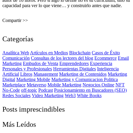
autor de 16 libros. Pero si algo lo define no es su currículum, sino su
capacidad para ver lo que viene… y construirlo antes que nadie.
Compartir >>
Categorías
Analítica Web
Artículos en Medios
Blockchain
Casos de Éxito
Comunicación
Consultas de los lectores del blog
Ecommerce
Email
Marketing
Embudos de Venta
Emprendedores
Experiencia
Personales y Profesionales
Herramientas Digitales
Inteligencia
Artificial
Libros
Management
Marketing de Contenidos
Marketing
Digital
Marketing Mobile
Marketing y Comunicacion Politica
Marketplace
Metaverso
Mobile Marketing
Negocios Online
NFT
No-Code
off-topic
Podcast
Posicionamiento en Buscadores (SEO)
Redes Sociales
Video Marketing
Web3
White Books
Posts imprescindibles
Más Leídos