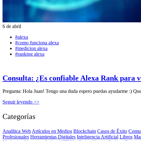
6 de abril
#alexa
#como funciona alexa
#medicion alexa
#ranking alexa
Consulta: ¿Es confiable Alexa Rank para v
Pregunta: Hola Juan! Tengo una duda espero puedas ayudarme :) Que ta
Seguir leyendo >>
Categorías
Analítica Web
Artículos en Medios
Blockchain
Casos de Éxito
Comun
Profesionales
Herramientas Digitales
Inteligencia Artificial
Libros
Ma