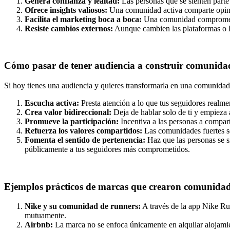
Genera confianza y lealtad:
Las personas que se sienten parte
Ofrece insights valiosos:
Una comunidad activa comparte opinio
Facilita el marketing boca a boca:
Una comunidad comprometida
Resiste cambios externos:
Aunque cambien las plataformas o la
Cómo pasar de tener audiencia a construir comunida
Si hoy tienes una audiencia y quieres transformarla en una comunidad,
Escucha activa:
Presta atención a lo que tus seguidores realm
Crea valor bidireccional:
Deja de hablar solo de ti y empieza 
Promueve la participación:
Incentiva a las personas a compart
Refuerza los valores compartidos:
Las comunidades fuertes s
Fomenta el sentido de pertenencia:
Haz que las personas se s
públicamente a tus seguidores más comprometidos.
Ejemplos prácticos de marcas que crearon comunida
Nike y su comunidad de runners:
A través de la app Nike Run
mutuamente.
Airbnb:
La marca no se enfoca únicamente en alquilar alojamie