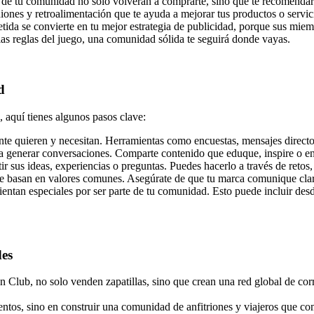
 de tu comunidad no solo volverán a comprarte, sino que te recomendar
nes y retroalimentación que te ayuda a mejorar tus productos o servic
 se convierte en tu mejor estrategia de publicidad, porque sus miembr
s reglas del juego, una comunidad sólida te seguirá donde vayas.
d
 aquí tienes algunos pasos clave:
ente quieren y necesitan. Herramientas como encuestas, mensajes direct
a generar conversaciones. Comparte contenido que eduque, inspire o ent
ir sus ideas, experiencias o preguntas. Puedes hacerlo a través de reto
e basan en valores comunes. Asegúrate de que tu marca comunique clar
ientan especiales por ser parte de tu comunidad. Esto puede incluir des
des
 Club, no solo venden zapatillas, sino que crean una red global de cor
ntos, sino en construir una comunidad de anfitriones y viajeros que com