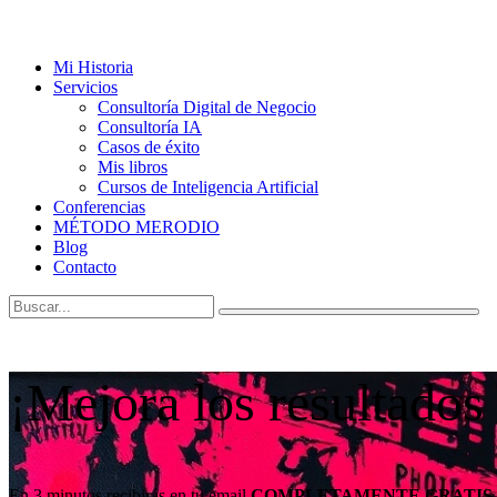
Mi Historia
Servicios
Consultoría Digital de Negocio
Consultoría IA
Casos de éxito
Mis libros
Cursos de Inteligencia Artificial
Conferencias
MÉTODO MERODIO
Blog
Contacto
¡Mejora los resultados
En 3 minutos recibirás en tu email
COMPLETAMENTE GRATIS