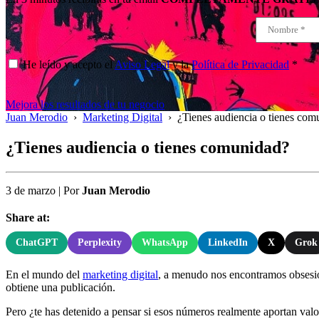
He leído y acepto el
Aviso Legal
y la
Política de Privacidad
*
Mejora los resultados de tu negocio
Juan Merodio
›
Marketing Digital
›
¿Tienes audiencia o tienes com
¿Tienes audiencia o tienes comunidad?
3 de marzo
|
Por
Juan Merodio
Share at:
ChatGPT
Perplexity
WhatsApp
LinkedIn
X
Grok
En el mundo del
marketing digital
, a menudo nos encontramos obsesio
obtiene una publicación.
Pero ¿te has detenido a pensar si esos números realmente aportan valo