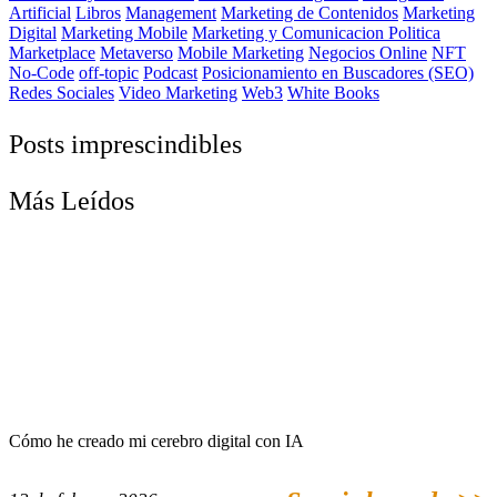
Artificial
Libros
Management
Marketing de Contenidos
Marketing
Digital
Marketing Mobile
Marketing y Comunicacion Politica
Marketplace
Metaverso
Mobile Marketing
Negocios Online
NFT
No-Code
off-topic
Podcast
Posicionamiento en Buscadores (SEO)
Redes Sociales
Video Marketing
Web3
White Books
Posts imprescindibles
Más Leídos
Cómo he creado mi cerebro digital con IA