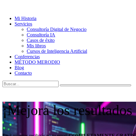
Mi Historia
Servicios
Consultoría Digital de Negocio
Consultoría IA
Casos de éxito
Mis libros
Cursos de Inteligencia Artificial
Conferencias
MÉTODO MERODIO
Blog
Contacto
¡Mejora los resultados
En 3 minutos recibirás en tu email
COMPLETAMENTE GRATIS