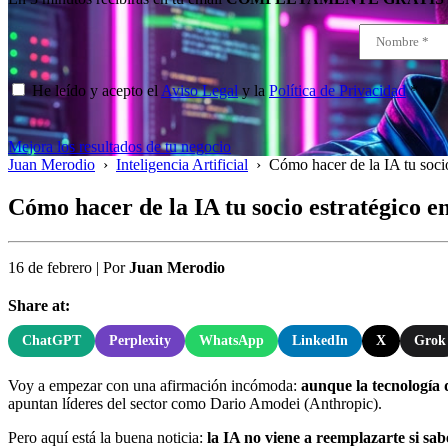
He leído y acepto el
Aviso Legal
y la
Política de Privacidad
*
Mejora los resultados de tu negocio
Juan Merodio
›
Inteligencia Artificial
›
Cómo hacer de la IA tu socio
Cómo hacer de la IA tu socio estratégico e
16 de febrero
|
Por
Juan Merodio
Share at:
ChatGPT
Perplexity
WhatsApp
LinkedIn
X
Grok
Voy a empezar con una afirmación incómoda:
aunque la tecnología 
apuntan líderes del sector como Dario Amodei (Anthropic).
Pero aquí está la buena noticia:
la IA no viene a reemplazarte si sab