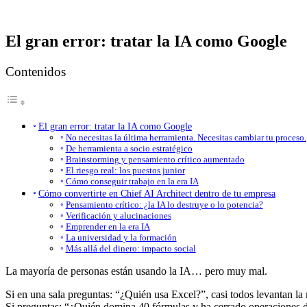
El gran error: tratar la IA como Google
Contenidos
El gran error: tratar la IA como Google
No necesitas la última herramienta. Necesitas cambiar tu proceso.
De herramienta a socio estratégico
Brainstorming y pensamiento crítico aumentado
El riesgo real: los puestos junior
Cómo conseguir trabajo en la era IA
Cómo convertirte en Chief AI Architect dentro de tu empresa
Pensamiento crítico: ¿la IA lo destruye o lo potencia?
Verificación y alucinaciones
Emprender en la era IA
La universidad y la formación
Más allá del dinero: impacto social
La mayoría de personas están usando la IA… pero muy mal.
Si en una sala preguntas: “¿Quién usa Excel?”, casi todos levantan la
Si preguntas: “¿Quién domina 40 fórmulas y ha cerrado operaciones d