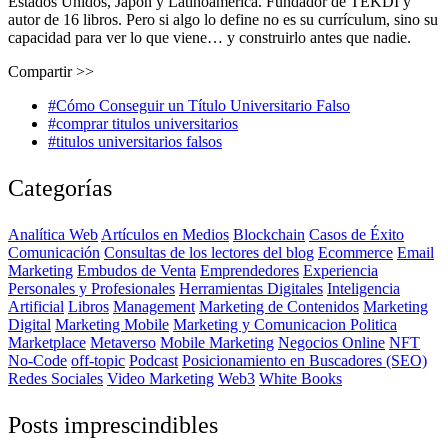
Estados Unidos, Japón y Latinoamérica. Fundador de TEKDI y
autor de 16 libros. Pero si algo lo define no es su currículum, sino su
capacidad para ver lo que viene… y construirlo antes que nadie.
Compartir >>
#Cómo Conseguir un Título Universitario Falso
#comprar titulos universitarios
#titulos universitarios falsos
Categorías
Analítica Web
Artículos en Medios
Blockchain
Casos de Éxito
Comunicación
Consultas de los lectores del blog
Ecommerce
Email
Marketing
Embudos de Venta
Emprendedores
Experiencia
Personales y Profesionales
Herramientas Digitales
Inteligencia
Artificial
Libros
Management
Marketing de Contenidos
Marketing
Digital
Marketing Mobile
Marketing y Comunicacion Politica
Marketplace
Metaverso
Mobile Marketing
Negocios Online
NFT
No-Code
off-topic
Podcast
Posicionamiento en Buscadores (SEO)
Redes Sociales
Video Marketing
Web3
White Books
Posts imprescindibles