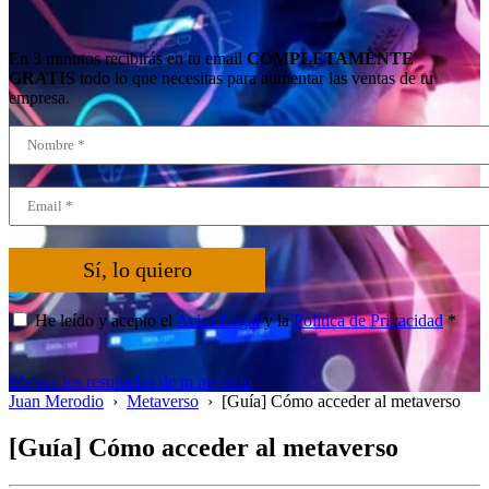
En 3 minutos recibirás en tu email
COMPLETAMENTE
GRATIS
todo lo que necesitas para aumentar las ventas de tu
empresa.
Sí, lo quiero
He leído y acepto el
Aviso Legal
y la
Política de Privacidad
*
Mejora los resultados de tu negocio
Juan Merodio
›
Metaverso
›
[Guía] Cómo acceder al metaverso
[Guía] Cómo acceder al metaverso