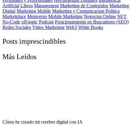
Personales y Profesionales
Herramientas Digitales
Inteligencia
Artificial
Libros
Management
Marketing de Contenidos
Marketing
Digital
Marketing Mobile
Marketing y Comunicacion Politica
Marketplace
Metaverso
Mobile Marketing
Negocios Online
NFT
No-Code
off-topic
Podcast
Posicionamiento en Buscadores (SEO)
Redes Sociales
Video Marketing
Web3
White Books
Posts imprescindibles
Más Leídos
Cómo he creado mi cerebro digital con IA