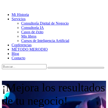
Mi Historia
Servicios
Consultoría Digital de Negocio
Consultoría IA
Casos de éxito
Mis libros
Cursos de Inteligencia Artificial
Conferencias
MÉTODO MERODIO
Blog
Contacto
¡Mejora los resultados
de tu negocio!