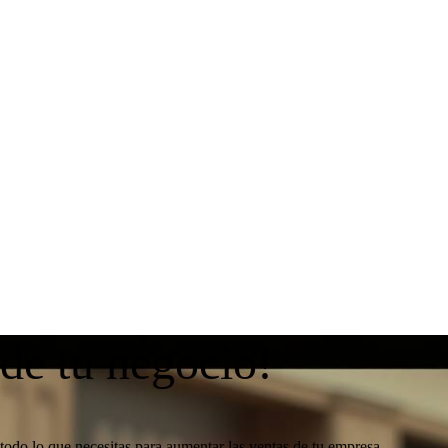
 de tu negocio!
todo lo que necesitas para aumentar las ventas de tu empresa.