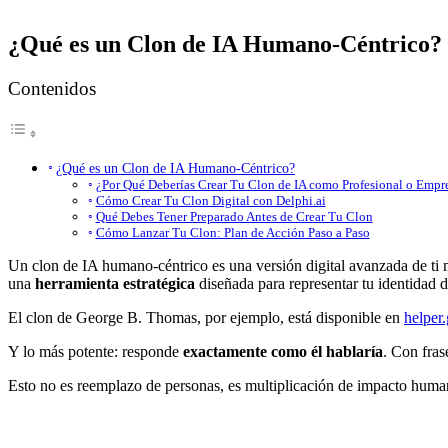
¿Qué es un Clon de IA Humano-Céntrico?
Contenidos
¿Qué es un Clon de IA Humano-Céntrico?
¿Por Qué Deberías Crear Tu Clon de IA como Profesional o Empr
Cómo Crear Tu Clon Digital con Delphi.ai
Qué Debes Tener Preparado Antes de Crear Tu Clon
Cómo Lanzar Tu Clon: Plan de Acción Paso a Paso
Un clon de IA humano-céntrico es una versión digital avanzada de ti 
una
herramienta estratégica
diseñada para representar tu identidad di
El clon de George B. Thomas, por ejemplo, está disponible en
helper
Y lo más potente: responde
exactamente como él hablaría
. Con fras
Esto no es reemplazo de personas, es multiplicación de impacto huma