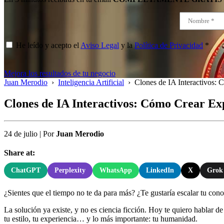
He leído y acepto el
Aviso Legal
y la
Política de Privacidad
*
Mejora los resultados de tu negocio
Juan Merodio
›
Inteligencia Artificial
›
Clones de IA Interactivos:
Clones de IA Interactivos: Cómo Crear E
24 de julio
|
Por
Juan Merodio
Share at:
ChatGPT
Perplexity
WhatsApp
LinkedIn
X
Grok
¿Sientes que el tiempo no te da para más? ¿Te gustaría escalar tu co
La solución ya existe, y no es ciencia ficción. Hoy te quiero hablar de 
tu estilo, tu experiencia… y lo más importante: tu humanidad.