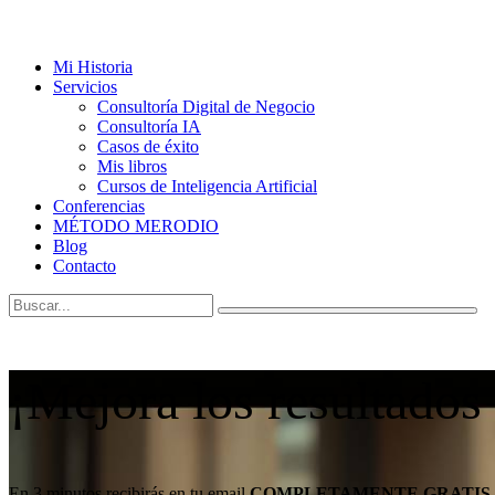
Mi Historia
Servicios
Consultoría Digital de Negocio
Consultoría IA
Casos de éxito
Mis libros
Cursos de Inteligencia Artificial
Conferencias
MÉTODO MERODIO
Blog
Contacto
¡Mejora los resultados
En 3 minutos recibirás en tu email
COMPLETAMENTE GRATIS