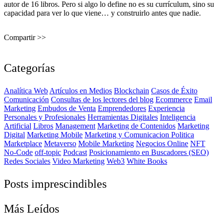
autor de 16 libros. Pero si algo lo define no es su currículum, sino su
capacidad para ver lo que viene… y construirlo antes que nadie.
Compartir >>
Categorías
Analítica Web
Artículos en Medios
Blockchain
Casos de Éxito
Comunicación
Consultas de los lectores del blog
Ecommerce
Email
Marketing
Embudos de Venta
Emprendedores
Experiencia
Personales y Profesionales
Herramientas Digitales
Inteligencia
Artificial
Libros
Management
Marketing de Contenidos
Marketing
Digital
Marketing Mobile
Marketing y Comunicacion Politica
Marketplace
Metaverso
Mobile Marketing
Negocios Online
NFT
No-Code
off-topic
Podcast
Posicionamiento en Buscadores (SEO)
Redes Sociales
Video Marketing
Web3
White Books
Posts imprescindibles
Más Leídos