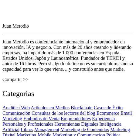
Juan Merodio
Juan Merodio es conferenciante internacional y emprendedor en
innovación, IA y negocio. Con más de 20 años creando y liderando
empresas, ha impartido más de 1.000 conferencias en España,
Estados Unidos, Japón y Latinoamérica. Fundador de TEKDI y
autor de 16 libros. Pero si algo lo define no es su currículum, sino su
capacidad para ver lo que viene… y construirlo antes que nadie.
Compartir >>
Categorías
Analítica Web
Artículos en Medios
Blockchain
Casos de Éxito
Comunicación
Consultas de los lectores del blog
Ecommerce
Email
Marketing
Embudos de Venta
Emprendedores
Experiencia
Personales y Profesionales
Herramientas Digitales
Inteligencia
Artificial
Libros
Management
Marketing de Contenidos
Marketing
Digital
Marketing Mobile
Marketing y Comunicacion Politica