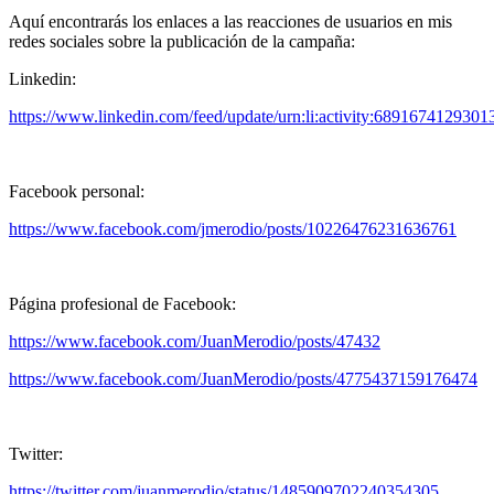
Aquí encontrarás los enlaces a las reacciones de usuarios en mis
redes sociales sobre la publicación de la campaña:
Linkedin:
https://www.linkedin.com/feed/update/urn:li:activity:689167412930
Facebook personal:
https://www.facebook.com/jmerodio/posts/10226476231636761
Página profesional de Facebook:
https://www.facebook.com/JuanMerodio/posts/47432
https://www.facebook.com/JuanMerodio/posts/4775437159176474
Twitter:
https://twitter.com/juanmerodio/status/1485909702240354305