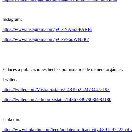
Instagram:
https://www.instagram.com/p/CZNASo0PARR/
https://www.instagram.com/p/CZe96pWN2f6/
Enlaces a publicaciones hechas por usuarios de manera orgánica:
Twitter:
https://twitter.com/MistralS/status/1483952524734472193
https://twitter.com/calmorox/status/1486789979086983180
Linkedin:
https://www.linkedin.com/feed/update/urn:li:activity:689129722255