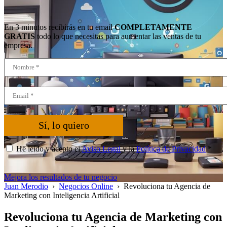
En 3 minutos recibirás en tu email
COMPLETAMENTE
GRATIS
todo lo que necesitas para aumentar las ventas de tu
empresa.
Sí, lo quiero
He leído y acepto el
Aviso Legal
y la
Política de Privacidad
*
Mejora los resultados de tu negocio
Juan Merodio
›
Negocios Online
›
Revoluciona tu Agencia de
Marketing con Inteligencia Artificial
Revoluciona tu Agencia de Marketing con