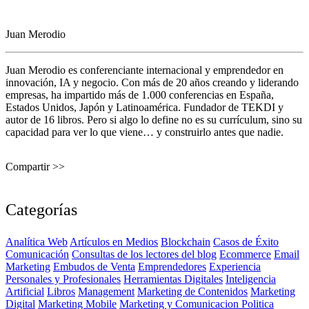
Juan Merodio
Juan Merodio es conferenciante internacional y emprendedor en
innovación, IA y negocio. Con más de 20 años creando y liderando
empresas, ha impartido más de 1.000 conferencias en España,
Estados Unidos, Japón y Latinoamérica. Fundador de TEKDI y
autor de 16 libros. Pero si algo lo define no es su currículum, sino su
capacidad para ver lo que viene… y construirlo antes que nadie.
Compartir >>
Categorías
Analítica Web
Artículos en Medios
Blockchain
Casos de Éxito
Comunicación
Consultas de los lectores del blog
Ecommerce
Email
Marketing
Embudos de Venta
Emprendedores
Experiencia
Personales y Profesionales
Herramientas Digitales
Inteligencia
Artificial
Libros
Management
Marketing de Contenidos
Marketing
Digital
Marketing Mobile
Marketing y Comunicacion Politica