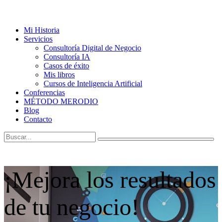
Mi Historia
Servicios
Consultoría Digital de Negocio
Consultoría IA
Casos de éxito
Mis libros
Cursos de Inteligencia Artificial
Conferencias
MÉTODO MERODIO
Blog
Contacto
¡Mejora los resultados
de tu negocio!