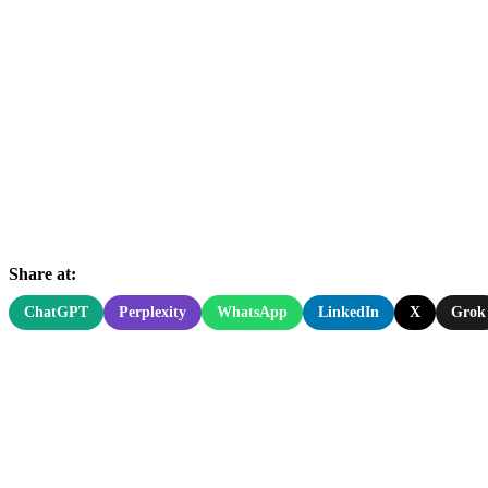
Share at:
ChatGPT
Perplexity
WhatsApp
LinkedIn
X
Grok