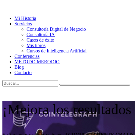
Mi Historia
Servicios
Consultoría Digital de Negocio
Consultoría IA
Casos de éxito
Mis libros
Cursos de Inteligencia Artificial
Conferencias
MÉTODO MERODIO
Blog
Contacto
¡Mejora los resultados
En 3 minutos recibirás en tu email
COMPLETAMENTE GRATIS