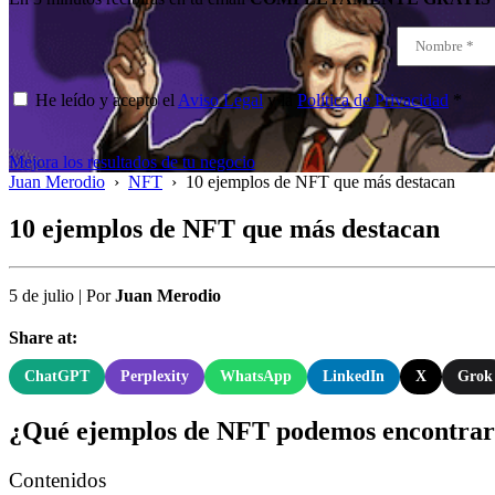
He leído y acepto el
Aviso Legal
y la
Política de Privacidad
*
Mejora los resultados de tu negocio
Juan Merodio
›
NFT
›
10 ejemplos de NFT que más destacan
10 ejemplos de NFT que más destacan
5 de julio
|
Por
Juan Merodio
Share at:
ChatGPT
Perplexity
WhatsApp
LinkedIn
X
Grok
¿Qué ejemplos de NFT podemos encontra
Contenidos