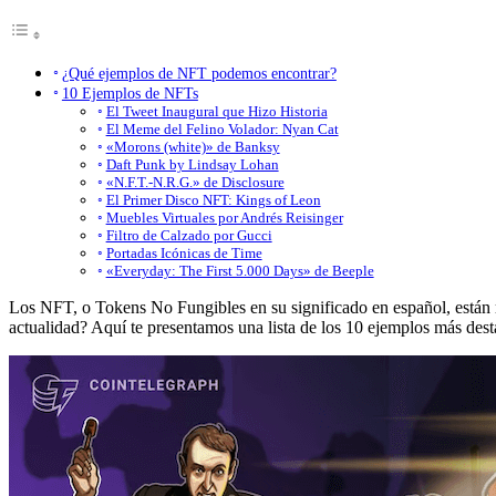
¿Qué ejemplos de NFT podemos encontrar?
10 Ejemplos de NFTs
El Tweet Inaugural que Hizo Historia
El Meme del Felino Volador: Nyan Cat
«Morons (white)» de Banksy
Daft Punk by Lindsay Lohan
«N.F.T.-N.R.G.» de Disclosure
El Primer Disco NFT: Kings of Leon
Muebles Virtuales por Andrés Reisinger
Filtro de Calzado por Gucci
Portadas Icónicas de Time
«Everyday: The First 5.000 Days» de Beeple
Los NFT, o Tokens No Fungibles en su significado en español, están
actualidad? Aquí te presentamos una lista de los 10 ejemplos más des