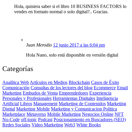
Hola, quisiera saber si el libro 10 BUSINESS FACTORS lo
vendes en formato normal o solo digital?.. Gracias.
Juan Merodio
12 junio 2017 a las 6:04 pm
Hola Nano, solo está disponible en versión digital
Categorías
Analítica Web
Artículos en Medios
Blockchain
Casos de Éxito
Comunicación
Consultas de los lectores del blog
Ecommerce
Email
Marketing
Embudos de Venta
Emprendedores
Experiencia
Personales y Profesionales
Herramientas Digitales
Inteligencia
Artificial
Libros
Management
Marketing de Contenidos
Marketing
Digital
Marketing Mobile
Marketing y Comunicacion Politica
Marketplace
Metaverso
Mobile Marketing
Negocios Online
NFT
No-Code
off-topic
Podcast
Posicionamiento en Buscadores (SEO)
Redes Sociales
Video Marketing
Web3
White Books